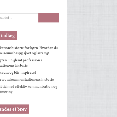
 indlæg
tionshistorie for børn: Hvordan du
museumsbesøg sjovt og lærerigt
gten: En glemt profession i
tionens historie
seum og bliv inspireret
arn om kommunikationens historie
ldtid med effektiv kommunikation og
timering
endes et brev