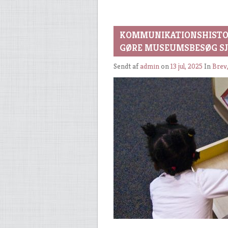
KOMMUNIKATIONSHISTOR
GØRE MUSEUMSBESØG SJ
Sendt af
admin
on
13 jul, 2025
In
Brev,