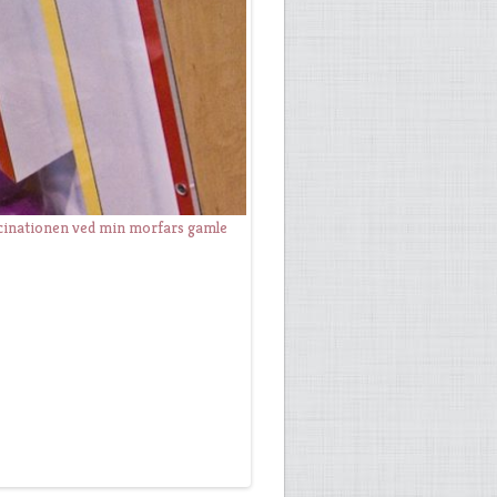
 er en selvfølge, kan det være
ascinationen ved min morfars gamle
vis.