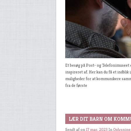
Et besøg på Post- og Telefonimuseet 
inspireret af. Her kan du få et indbli
muligheder for at kommunikere samme
fra de første
LÆR DIT BARN OM KOMM
Sendt af
on
17 mar, 2023
In
Oplysning