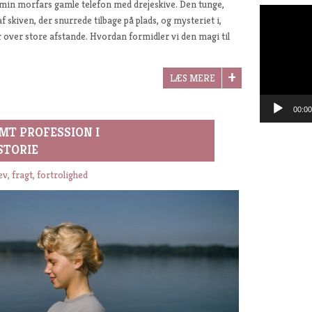
 min morfars gamle telefon med drejeskive. Den tunge,
Videoafspill
 af skiven, der snurrede tilbage på plads, og mysteriet i,
ver store afstande. Hvordan formidler vi den magi til
LÆS MERE
00:00
MT PROFESSION I
STORIE
v, fragt, fortrolighed