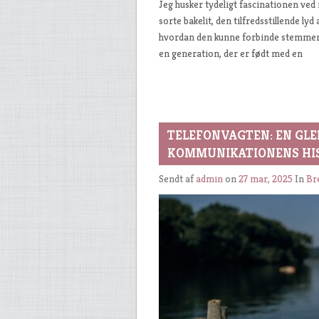
Jeg husker tydeligt fascinationen ved
sorte bakelit, den tilfredsstillende lyd
hvordan den kunne forbinde stemmer o
en generation, der er født med en
TELEFONVAGTEN: EN GLE
KOMMUNIKATIONENS HI
Sendt af
admin
on
27 mar, 2025
In
Bre