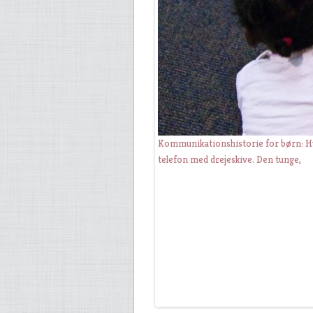
Kommunikationshistorie for børn: H
Telefonvagten: En glemt profession 
telefon med drejeskive. Den tunge,
Tag dit barn med dig på post og tel
Stram udseendet op og tag på telef