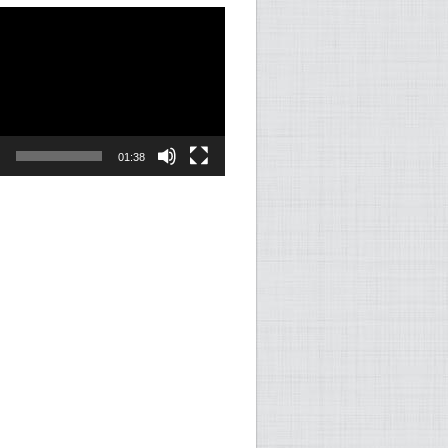
er
01:38