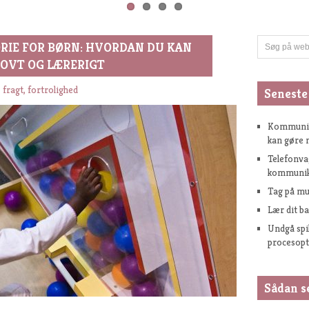
IE FOR BØRN: HVORDAN DU KAN
OVT OG LÆRERIGT
 fragt, fortrolighed
Seneste
Kommunika
kan gøre 
Telefonva
kommunika
Tag på mu
Lær dit b
Undgå spi
procesop
Sådan s